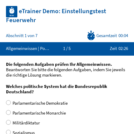
eTrainer Demo: Einstellungstest
Feuerwehr
Abschnitt 1 von 7
Gesamtzeit
00:04
Allgemeinwissen |
Politik und Gesellschaft
1 / 5
Zeit
02:26
Die folgenden Aufgaben prüfen Ihr Allgemeinwissen.
Beantworten Sie bitte die folgenden Aufgaben, indem Sie jeweils
die richtige Lösung markieren.
Welches politische System hat die Bundesrepublik
Deutschland?
Parlamentarische Demokratie
Parlamentarische Monarchie
Militärdiktatur
Sozialismus